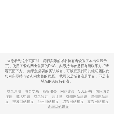
当您看到这个页面时，说明实际的域名持有者设置了本出售展示
页，使用了爱名网出售页的DNS，实际持有者是否有留联系方式请
看页面下方。 如果您需要购买该域名，可以联系我司的经纪团队代
您向实际持有者询问出售的意愿。 我司仅是域名注册平台，不是该
域名的实际持有者。
域名注册
域名交易
商标服务
网站建设
SSL证书
国际域名
注册
域名申请
域名预订
云计算
杭州网站建设
温州网站建
设
宁波网站建设
台州网站建设
绍兴网站建设
嘉兴网站建设
金华网站建设